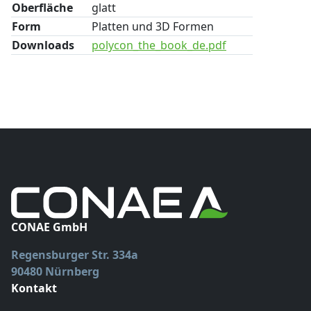
Oberfläche
glatt
Form
Platten und 3D Formen
Downloads
polycon_the_book_de.pdf
CONAE GmbH
Regensburger Str. 334a
90480 Nürnberg
Kontakt