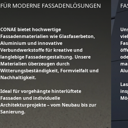
FÜR MODERNE FASSADENLÖSUNGEN
FA
CONAE bietet hochwertige
Uns
Fassadenmaterialien wie Glasfaserbeton,
vie
Aluminium und innovative
Fas
Verbundwerkstoffe für kreative und
öff
langlebige Fassadengestaltung. Unsere
ode
Materialien überzeugen durch
maß
Witterungsbeständigkeit, Formvielfalt und
Al
Nachhaltigkeit.
Las
Ideal für vorgehängte hinterlüftete
ins
Fassaden und individuelle
Mög
Architekturprojekte – vom Neubau bis zur
Sanierung.