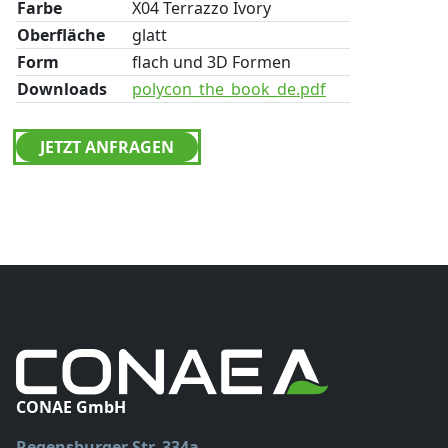
Farbe
X04 Terrazzo Ivory
Oberfläche
glatt
Form
flach und 3D Formen
Downloads
polycon_the_book_de.pdf
JETZT ANFRAGEN
CONAE GmbH
Regensburger Str. 334a