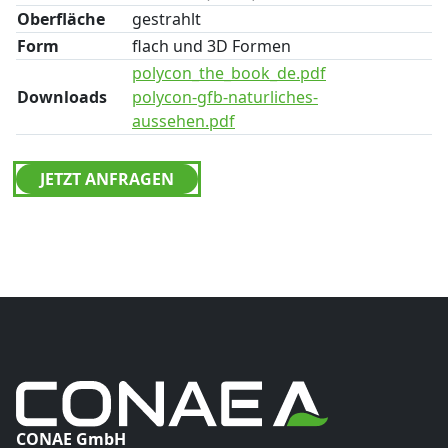
Oberfläche
gestrahlt
Form
flach und 3D Formen
polycon_the_book_de.pdf
Downloads
polycon-gfb-naturliches-
aussehen.pdf
JETZT ANFRAGEN
CONAE GmbH