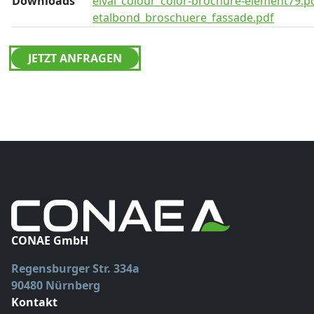
Downloads
elval_colour_color-brochure-element79.p
etalbond_broschuere_fassade.pdf
JETZT ANFRAGEN
CONAE GmbH
Regensburger Str. 334a
90480 Nürnberg
Kontakt