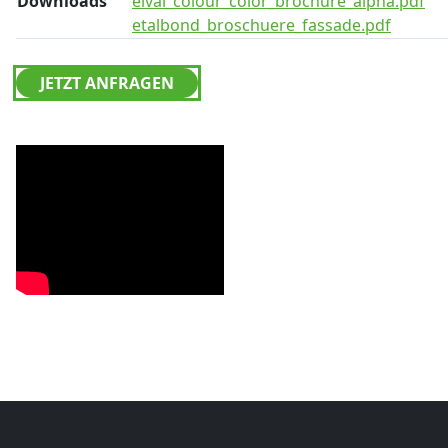
Downloads
elval_colour_color_brochure_alpha.pdf
etalbond_broschuere_fassade.pdf
JETZT ANFRAGEN